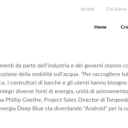
Salta
Menu pro
Sec
Accedi
Chi Siamo
al
contenuto
principale
Home
Cro
menti da parte dell'industria e dei governi stanno 
luzione della mobilità sull'acqua. "Per raccogliere tut
ica, i costruttori di barche e gli utenti hanno bisogn
integri diverse fonti di energia, unità di azionamento
rma Phillip Goethe, Project Sales Director di Torqeedo
energia Deep Blue sta diventando "Android" per la n