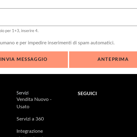
io per 1+3, inserire 4.
Questa domanda è un test per verificare che tu sia un visitatore umano e per impedire inserimenti di spam automatici.
enu
Servizi
SEGUICI
Vendita Nuovo -
Usato
Servizi a 360
Integrazione