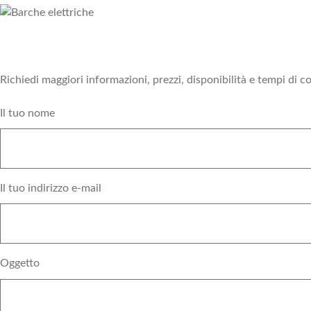
Main
title
Testo
Richiedi maggiori informazioni, prezzi, disponibilità e tempi di 
long
Il tuo nome
Il tuo indirizzo e-mail
Oggetto