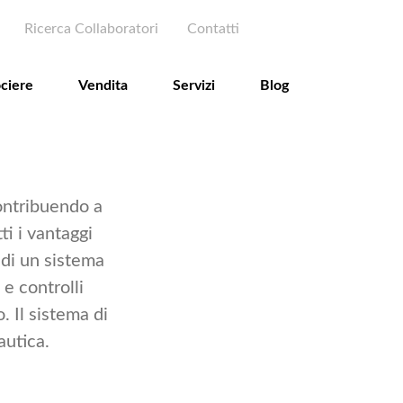
filo utente
ondary menu
Ricerca Collaboratori
Contatti
ciere
Vendita
Servizi
Blog
contribuendo a
ti i vantaggi
o di un sistema
 e controlli
. Il sistema di
autica.