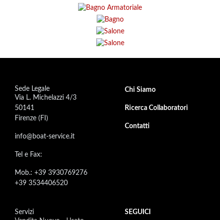
Sede Legale
Footer secondary menu
Chi Siamo
Via L. Michelazzi 4/3
50141
Ricerca Collaboratori
Firenze (FI)
Contatti
info@boat-service.it
Tel e Fax:
Mob.: +39 3930769276
+39 3534406520
Servizi
SEGUICI