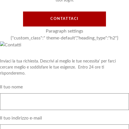
tuoi sogni.
CONTATTACI
Paragraph settings
{"custom_class":" theme-default","heading_type":"h2"}
Inviaci la tua richiesta. Descrivi al meglio le tue necessita' per farci
Testo
cercare meglio e soddisfare le tue esigenze. Entro 24 ore ti
long
risponderemo.
Il tuo nome
Il tuo indirizzo e-mail