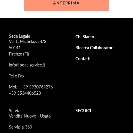
Sede Legale
Footer secondary menu
Chi Siamo
Via L. Michelazzi 4/3
50141
Ricerca Collaboratori
Firenze (FI)
Contatti
info@boat-service.it
Tel e Fax:
Mob.: +39 3930769276
+39 3534406520
Servizi
SEGUICI
Vendita Nuovo - Usato
Servizi a 360