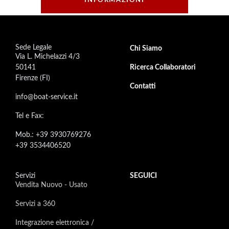
INFORMAZIONI
Sede Legale
Footer secondary menu
Chi Siamo
Via L. Michelazzi 4/3
50141
Ricerca Collaboratori
Firenze (FI)
Contatti
info@boat-service.it
Tel e Fax:
Mob.: +39 3930769276
+39 3534406520
Servizi
SEGUICI
Vendita Nuovo - Usato
Servizi a 360
Integrazione elettronica /