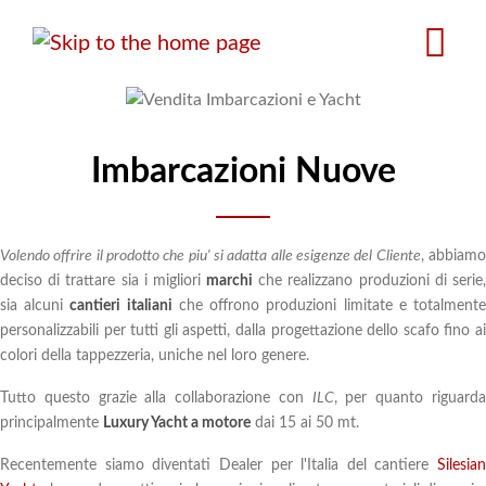
Salta
al
contenuto
principale
Imbarcazioni Nuove
Volendo offrire il prodotto che piu' si adatta alle esigenze del Cliente
, abbiam
deciso di trattare sia i migliori
marchi
che realizzano produzioni di serie
sia alcuni
cantieri italiani
che offrono produzioni limitate e totalment
personalizzabili per tutti gli aspetti, dalla progettazione dello scafo fino ai
colori della tappezzeria, uniche nel loro genere.
Tutto questo grazie alla collaborazione con
ILC
, per quanto riguard
principalmente
Luxury Yacht a motore
dai 15 ai 50 mt.
Recentemente siamo diventati Dealer per l'Italia del cantiere
Silesian