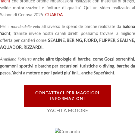
Yacht
che produce ottime imbarcazioni realizzate con materiali di pregio,
solide motorizzazioni e finiture di qualita'. Qui un video realizzato al
Salone di Genova 2025.
GUARDA
Per il
mondo della vela
attraverso le spendide barche realizzate da
Salon
Yacht
; tramite invece nostri canali diretti possiamo trovare la migliore
offerta per cantieri come
SEALINE, BERING, FJORD, FLIPPER, SEALINE,
AQUADOR, RIZZARDI.
Ampliano l'offerta
anche altre tipologie di barche, come Gozzi sorrentini
gommoni sportivi e barche per escursioni turistiche o diving, barche da
pesca,
Yacht a motore
e per i palati piu' fini... anche SuperYacht
.
CONTATTACI PER MAGGIORI
INFORMAZIONI
YACHT A MOTORE