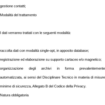
gestione contatti;
Modalità del trattamento
I dati verranno trattati con le seguenti modalità:
raccolta dati con modalità single-opt, in apposito database;
registrazione ed elaborazione su supporto cartaceo e/o magnetico;
organizzazione degli archivi in forma prevalentemente
automatizzata, ai sensi del Disciplinare Tecnico in materia di misure
minime di sicurezza, Allegato B del Codice della Privacy.
Natura obbligatoria