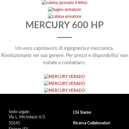
MERCURY 600 HP
Un vero capolavoro di ingegneria e meccanica.
Rivoluzionario nel suo genere. Per prezzi e disponibilita' non
esitate a contattarci.
Sede Legale
Footer secondary menu
Chi Siamo
Via L. Michelazzi 4/3
50141
Ricerca Collaboratori